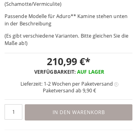
the
(Schamotte/Vermiculite)
beginning
Passende Modelle für Aduro** Kamine stehen unten
of
the
in der Beschreibung
images
(Es gibt verschiedene Varianten. Bitte gleichen Sie die
gallery
Maße ab!)
210,99 €
VERFÜGBARKEIT:
AUF LAGER
Lieferzeit: 1-2 Wochen
per Paketversand
?
Paketversand ab 9,90 €
IN DEN WARENKORB