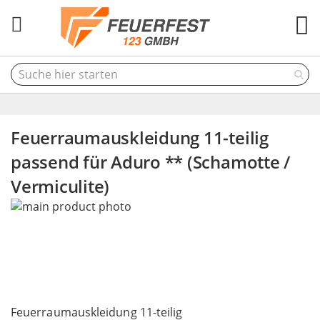
M
Feuerraumauskleidung 11-teilig
passend für Aduro ** (Schamotte /
Vermiculite)
Skip
to
the
end
of
the
Skip
images
to
Feuerraumauskleidung 11-teilig
gallery