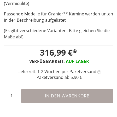
the
(Vermiculite)
beginning
Passende Modelle für Oranier** Kamine werden unten
of
the
in der Beschreibung aufgelistet
images
(Es gibt verschiedene Varianten. Bitte gleichen Sie die
gallery
Maße ab!)
316,99 €
VERFÜGBARKEIT:
AUF LAGER
Lieferzeit: 1-2 Wochen
per Paketversand
?
Paketversand ab 5,90 €
IN DEN WARENKORB