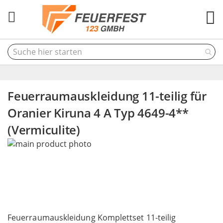
M
Feuerraumauskleidung 11-teilig für
Oranier Kiruna 4 A Typ 4649-4**
(Vermiculite)
Skip
to
the
end
of
the
Skip
images
to
Feuerraumauskleidung Komplettset 11-teilig
gallery