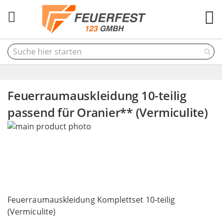
M
Feuerraumauskleidung 10-teilig
passend für Oranier** (Vermiculite)
Skip
to
the
end
of
the
Skip
images
to
Feuerraumauskleidung Komplettset 10-teilig
gallery
the
(Vermiculite)
beginning