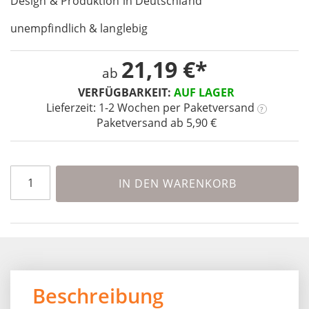
Design & Produktion in Deutschland
the
images
unempfindlich & langlebig
gallery
21,19 €
ab
VERFÜGBARKEIT:
AUF LAGER
Lieferzeit: 1-2 Wochen
per Paketversand
?
Paketversand ab 5,90 €
IN DEN WARENKORB
Beschreibung