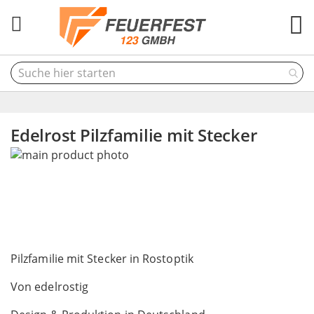
M
Edelrost Pilzfamilie mit Stecker
Skip
to
the
end
of
the
Skip
images
to
Pilzfamilie mit Stecker in Rostoptik
gallery
the
Von edelrostig
beginning
of