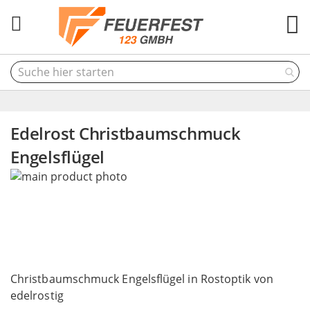
M
Edelrost Christbaumschmuck
Engelsflügel
Skip
to
the
end
of
the
Skip
images
to
Christbaumschmuck Engelsflügel in Rostoptik von
gallery
the
edelrostig
beginning