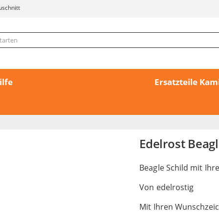
uschnitt
ilfe
Ersatzteile Ka
Edelrost Beag
Beagle Schild mit Ih
Von edelrostig
Mit Ihren Wunschzei