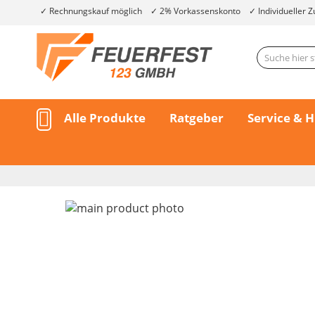
Rechnungskauf möglich
2% Vorkassenskonto
Individueller Z
Alle Produkte
Ratgeber
Service & H
Skip
to
the
end
of
the
Skip
images
to