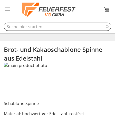
M
Brot- und Kakaoschablone Spinne
aus Edelstahl
Skip
to
the
end
of
the
Skip
images
to
Schablone Spinne
gallery
the
Material: hochwertiger Edelstahl, rostfrei
beginning