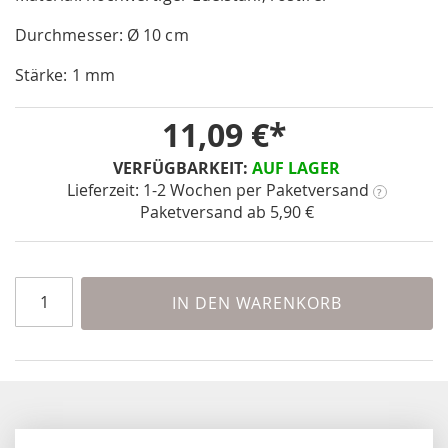
of
Durchmesser: Ø 10 cm
the
images
Stärke: 1 mm
gallery
11,09 €
VERFÜGBARKEIT:
AUF LAGER
Lieferzeit: 1-2 Wochen
per Paketversand
?
Paketversand ab 5,90 €
IN DEN WARENKORB