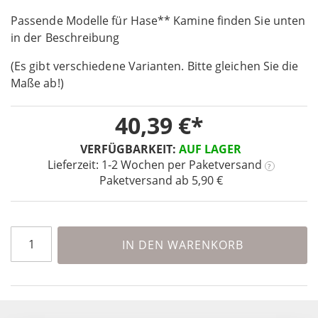
the
Passende Modelle für Hase** Kamine finden Sie unten
beginning
in der Beschreibung
of
the
(Es gibt verschiedene Varianten. Bitte gleichen Sie die
images
Maße ab!)
gallery
40,39 €
VERFÜGBARKEIT:
AUF LAGER
Lieferzeit: 1-2 Wochen
per Paketversand
?
Paketversand ab 5,90 €
IN DEN WARENKORB