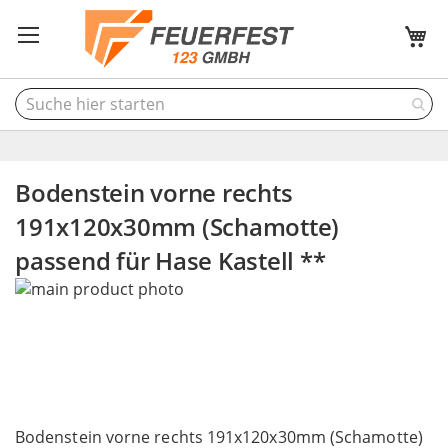
M
Bodenstein vorne rechts
191x120x30mm (Schamotte)
passend für Hase Kastell **
Skip
to
the
end
of
the
Skip
images
to
Bodenstein vorne rechts 191x120x30mm (Schamotte)
gallery