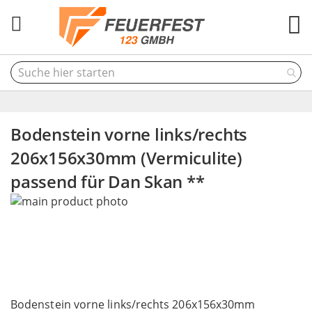
M
Bodenstein vorne links/rechts
206x156x30mm (Vermiculite)
passend für Dan Skan **
Skip
to
the
end
of
the
Skip
images
to
Bodenstein vorne links/rechts 206x156x30mm
gallery