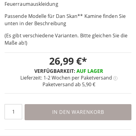
the
Feuerraumauskleidung
beginning
Passende Modelle für Dan Skan** Kamine finden Sie
of
the
unten in der Beschreibung
images
(Es gibt verschiedene Varianten. Bitte gleichen Sie die
gallery
Maße ab!)
26,99 €
VERFÜGBARKEIT:
AUF LAGER
Lieferzeit: 1-2 Wochen
per Paketversand
?
Paketversand ab 5,90 €
IN DEN WARENKORB