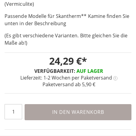
the
(Vermiculite)
beginning
Passende Modelle für Skantherm** Kamine finden Sie
of
the
unten in der Beschreibung
images
(Es gibt verschiedene Varianten. Bitte gleichen Sie die
gallery
Maße ab!)
24,29 €
VERFÜGBARKEIT:
AUF LAGER
Lieferzeit: 1-2 Wochen
per Paketversand
?
Paketversand ab 5,90 €
IN DEN WARENKORB