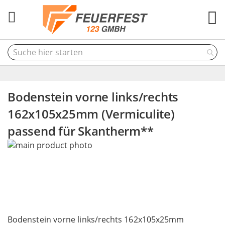
M
Bodenstein vorne links/rechts
162x105x25mm (Vermiculite)
passend für Skantherm**
Skip
to
the
end
of
the
Skip
images
to
Bodenstein vorne links/rechts 162x105x25mm
gallery