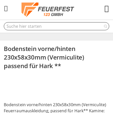
M
Bodenstein vorne/hinten
230x58x30mm (Vermiculite)
passend für Hark **
Skip
to
the
end
of
Skip
the
to
Bodenstein vorne/hinten 230x58x30mm (Vermiculite)
images
the
Feuerraumauskleidung, passend für Hark** Kamine:
gallery