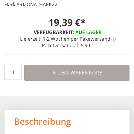
beginning
Hark ARIZONA, HARK22
of
the
19,39 €
images
gallery
VERFÜGBARKEIT:
AUF LAGER
Lieferzeit: 1-2 Wochen
per Paketversand
?
Paketversand ab 5,90 €
IN DEN WARENKORB
Beschreibung