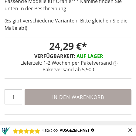
Passende Modelle für Oranier** Kamine finden Sie
beginning
unten in der Beschreibung
of
the
(Es gibt verschiedene Varianten. Bitte gleichen Sie die
images
Maße ab!)
gallery
24,29 €
VERFÜGBARKEIT:
AUF LAGER
Lieferzeit: 1-2 Wochen
per Paketversand
?
Paketversand ab 5,90 €
IN DEN WARENKORB
✕