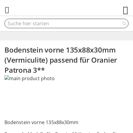
M
Bodenstein vorne 135x88x30mm
(Vermiculite) passend für Oranier
Patrona 3**
Skip
to
the
end
of
the
Skip
images
to
Bodenstein vorne 135x88x30mm
gallery
the