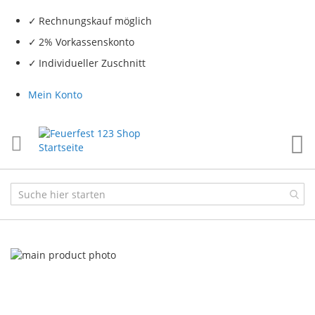
Rechnungskauf möglich
2% Vorkassenskonto
Individueller Zuschnitt
Mein Konto
Me
Skip
to
the
end
of