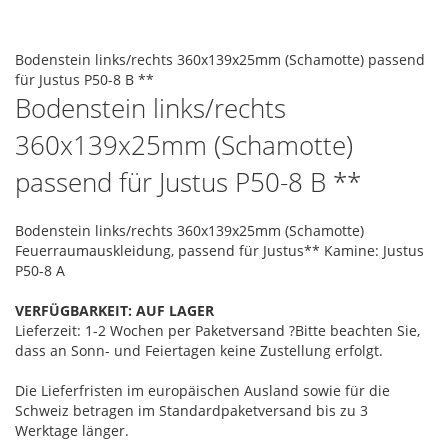
the
images
Skip
gallery
to
Bodenstein links/rechts 360x139x25mm (Schamotte) passend
the
für Justus P50-8 B **
beginning
Bodenstein links/rechts
of
360x139x25mm (Schamotte)
the
images
passend für Justus P50-8 B **
gallery
Bodenstein links/rechts 360x139x25mm (Schamotte)
Feuerraumauskleidung, passend für Justus** Kamine: Justus
P50-8 A
VERFÜGBARKEIT:
AUF LAGER
Lieferzeit: 1-2 Wochen
per Paketversand
?
Bitte beachten Sie,
dass an Sonn- und Feiertagen keine Zustellung erfolgt.
Die Lieferfristen im europäischen Ausland sowie für die
Schweiz betragen im Standardpaketversand bis zu 3
Werktage länger.