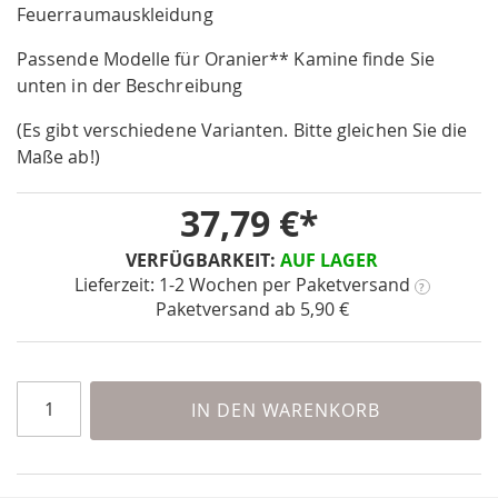
the
Feuerraumauskleidung
beginning
Passende Modelle für Oranier** Kamine finde Sie
of
the
unten in der Beschreibung
images
(Es gibt verschiedene Varianten. Bitte gleichen Sie die
gallery
Maße ab!)
37,79 €
VERFÜGBARKEIT:
AUF LAGER
Lieferzeit: 1-2 Wochen
per Paketversand
?
Paketversand ab 5,90 €
IN DEN WARENKORB