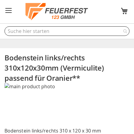
M
Bodenstein links/rechts
310x120x30mm (Vermiculite)
passend für Oranier**
Skip
to
the
end
of
the
Skip
images
to
Bodenstein links/rechts 310 x 120 x 30 mm
gallery