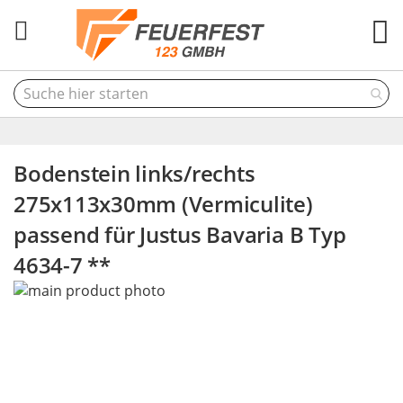
M
Bodenstein links/rechts
275x113x30mm (Vermiculite)
passend für Justus Bavaria B Typ
4634-7 **
Skip
to
the
end
of
the