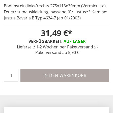
Skip
images
to
Bodenstein links/rechts 275x113x30mm (Vermiculite)
gallery
the
Feuerraumauskleidung, passend für Justus** Kamine:
beginning
Justus Bavaria B Typ 4634-7 (ab 01/2003)
of
the
31,49 €
images
gallery
VERFÜGBARKEIT:
AUF LAGER
Lieferzeit: 1-2 Wochen
per Paketversand
?
Paketversand ab 5,90 €
IN DEN WARENKORB