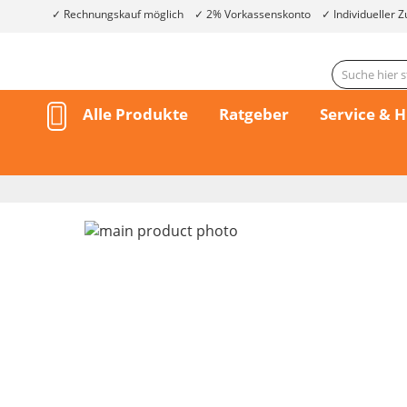
Rechnungskauf möglich
2% Vorkassenskonto
Individueller Z
Alle Produkte
Ratgeber
Service & H
Skip
to
the
end
of
the
Skip
images
to
gallery
the
beginning