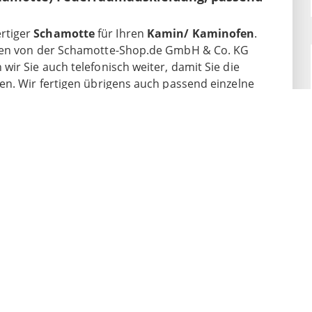
rtiger
Schamotte
für Ihren
Kamin/ Kaminofen
.
rden von der Schamotte-Shop.de GmbH & Co. KG
ir Sie auch telefonisch weiter, damit Sie die
en. Wir fertigen übrigens auch passend einzelne
rechen Sie uns an!
amotte), passend für Olsberg** Kamine:
 der Firma Olsberg, lediglich sind die Produkte
ten Fabrikate. Die Feuerraumauskleidung kann
.