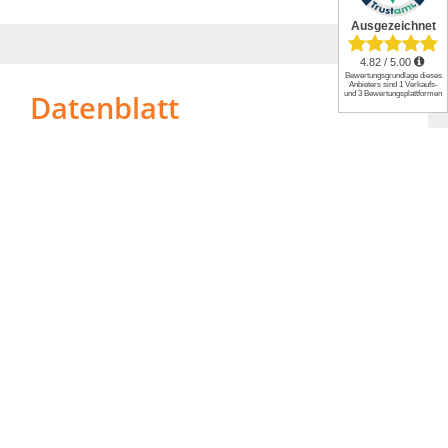
Datenblatt
Artikelnummer
32013964
Gewicht
1.89 kg
Produktart
Bodenstein
Marke
Flamado
Anwendungstemperatur
1.350°C
Material
Schamotte
Länge
270 mm
Stärke
30 mm