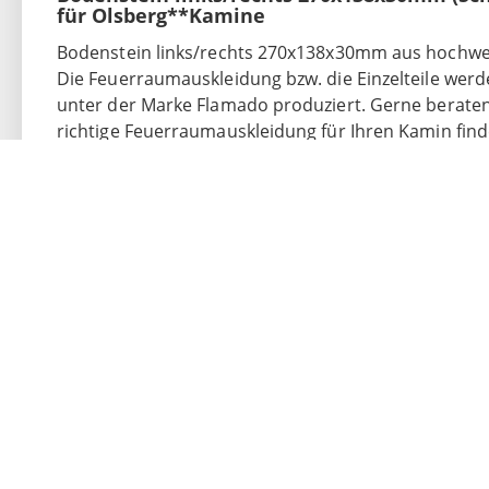
für Olsberg**Kamine
Bodenstein links/rechts 270x138x30mm aus hochwe
Die Feuerraumauskleidung bzw. die Einzelteile we
unter der Marke Flamado produziert. Gerne beraten w
richtige Feuerraumauskleidung für Ihren Kamin find
Ersatzteile
für Ihre
Feuerraumauskleidung
an. Sp
Brennraum Ersatzteil Lieferumfang:
eine Platte
Bodenstein links/rechts 270x138x30mm (Sch
Pale
**Hierbei handelt es sich nicht um Original-Produkte
genau passend für die in der Beschreibung genann
alternativ für die genannten Kamine genutzt werden