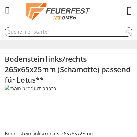
M
Bodenstein links/rechts
265x65x25mm (Schamotte) passend
für Lotus**
Skip
to
the
end
of
the
Skip
images
to
Bodenstein links/rechts 265x65x25mm
gallery