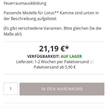
the
Feuerraumauskleidung
beginning
Passende Modelle für Lotus** Kamine sind unten in
of
the
der Beschreibung aufgelistet
images
(Es gibt verschiedene Varianten. Bitte gleichen Sie die
gallery
Maße ab!)
21,19 €
VERFÜGBARKEIT:
AUF LAGER
Lieferzeit: 1-2 Wochen
per Paketversand
?
Paketversand ab 5,90 €
IN DEN WARENKORB