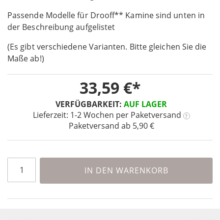
beginning
Passende Modelle für Drooff** Kamine sind unten in
of
the
der Beschreibung aufgelistet
images
(Es gibt verschiedene Varianten. Bitte gleichen Sie die
gallery
Maße ab!)
33,59 €
VERFÜGBARKEIT:
AUF LAGER
Lieferzeit: 1-2 Wochen
per Paketversand
?
Paketversand ab 5,90 €
IN DEN WARENKORB