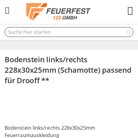
M
Bodenstein links/rechts
228x30x25mm (Schamotte) passend
für Drooff **
Skip
to
the
end
of
Skip
the
to
Bodenstein links/rechts 228x30x25mm
images
the
Feuerraumauskleidung
gallery