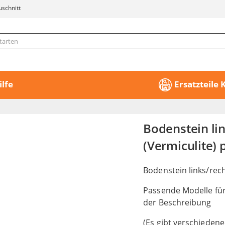
uschnitt
ilfe
Ersatzteile
Bodenstein l
(Vermiculite)
Bodenstein links/rec
Passende Modelle für
der Beschreibung
(Es gibt verschiedene