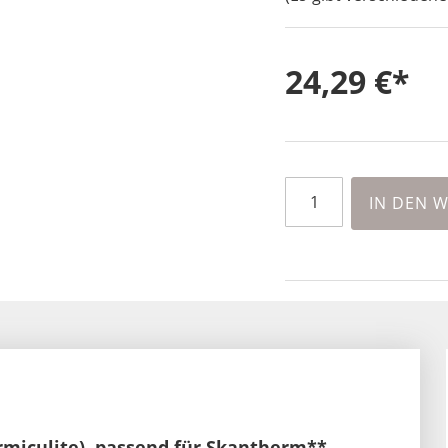
24,29 €
IN DEN 
miculite), passend für Skantherm**