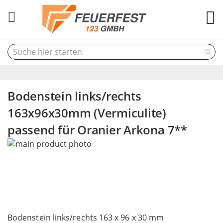
M
Bodenstein links/rechts
163x96x30mm (Vermiculite)
passend für Oranier Arkona 7**
Skip
to
the
end
of
the
Skip
images
to
Bodenstein links/rechts 163 x 96 x 30 mm
gallery