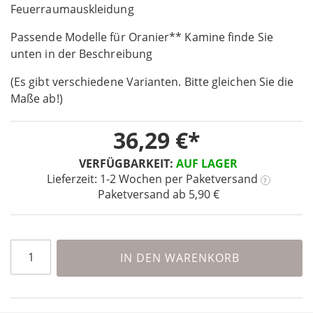
the
Feuerraumauskleidung
beginning
Passende Modelle für Oranier** Kamine finde Sie
of
the
unten in der Beschreibung
images
(Es gibt verschiedene Varianten. Bitte gleichen Sie die
gallery
Maße ab!)
36,29 €
VERFÜGBARKEIT:
AUF LAGER
Lieferzeit: 1-2 Wochen
per Paketversand
?
Paketversand ab 5,90 €
IN DEN WARENKORB