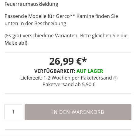
the
Feuerraumauskleidung
beginning
Passende Modelle für Gerco** Kamine finden Sie
of
the
unten in der Beschreibung
images
(Es gibt verschiedene Varianten. Bitte gleichen Sie die
gallery
Maße ab!)
26,99 €
VERFÜGBARKEIT:
AUF LAGER
Lieferzeit: 1-2 Wochen
per Paketversand
?
Paketversand ab 5,90 €
IN DEN WARENKORB