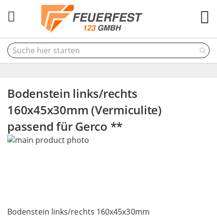
M
Bodenstein links/rechts
160x45x30mm (Vermiculite)
passend für Gerco **
Skip
to
the
end
of
the
Skip
images
to
Bodenstein links/rechts 160x45x30mm
gallery