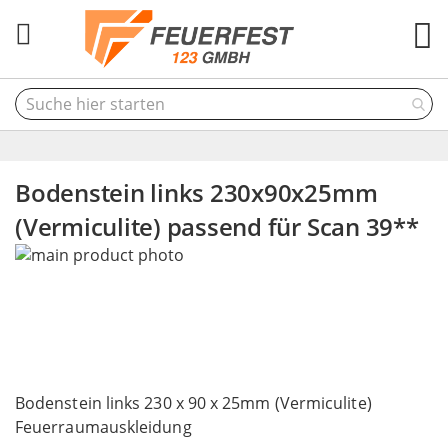
M
Bodenstein links 230x90x25mm
(Vermiculite) passend für Scan 39**
Skip
to
the
end
of
the
Skip
images
to
Bodenstein links 230 x 90 x 25mm (Vermiculite)
gallery
the
Feuerraumauskleidung
beginning