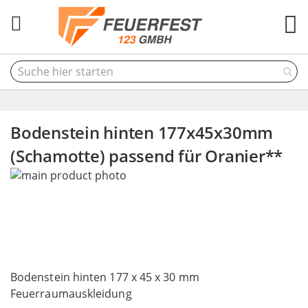
M
Bodenstein hinten 177x45x30mm
(Schamotte) passend für Oranier**
Skip
to
the
end
of
the
Skip
images
to
Bodenstein hinten 177 x 45 x 30 mm
gallery
the
Feuerraumauskleidung
beginning