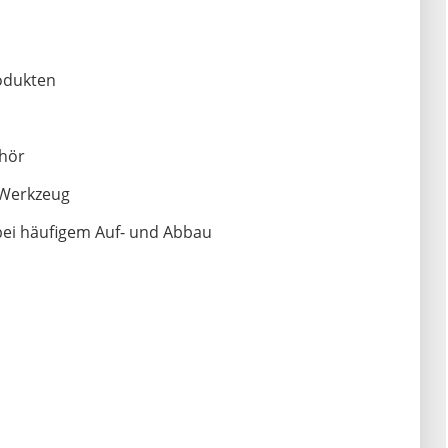
odukten
ehör
 Werkzeug
bei häufigem Auf- und Abbau