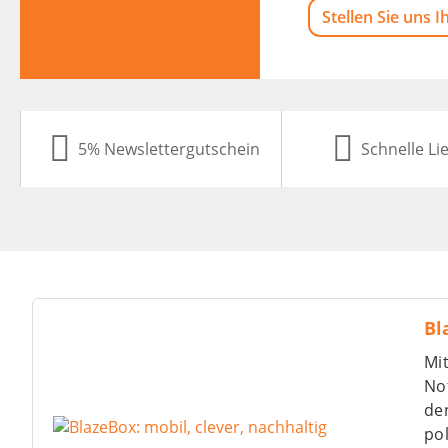
Stellen Sie uns I
5% Newslettergutschein
Schnelle Li
Bl
Mit
Not
de
po