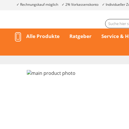
Rechnungskauf möglich
2% Vorkassenskonto
Individueller Z
Alle Produkte
Ratgeber
Service & H
Skip
to
the
end
of
the
Skip
images
to
gallery
the
beginning