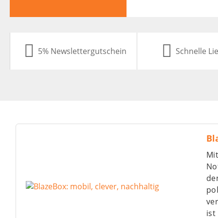
5% Newslettergutschein
Schnelle Li
Bl
Mit
Not
de
po
ver
ist