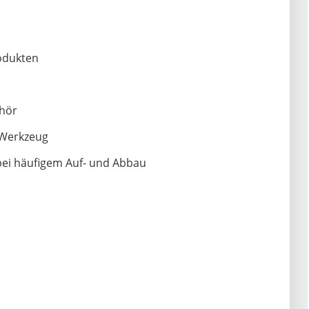
odukten
ehör
 Werkzeug
bei häufigem Auf- und Abbau