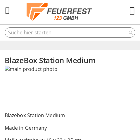
M
BlazeBox Station Medium
Skip
to
the
end
of
the
Skip
images
to
Blazebox Station Medium
gallery
the
Made in Germany
beginning
of