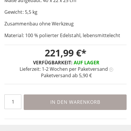
Maße aufgebaut: 40 x 22 x 25 cm
the
images
Gewicht: 5,5 kg
gallery
Zusammenbau ohne Werkzeug
Material: 100 % polierter Edelstahl, lebensmittelecht
221,99 €
VERFÜGBARKEIT:
AUF LAGER
Lieferzeit: 1-2 Wochen
per Paketversand
?
Paketversand ab 5,90 €
IN DEN WARENKORB