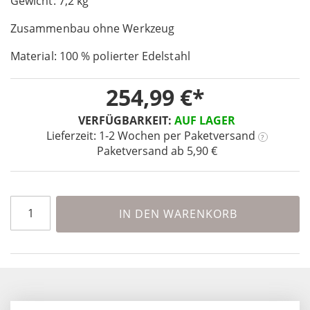
Gewicht: 7,2 kg
the
images
Zusammenbau ohne Werkzeug
gallery
Material: 100 % polierter Edelstahl
254,99 €
VERFÜGBARKEIT:
AUF LAGER
Lieferzeit: 1-2 Wochen
per Paketversand
?
Paketversand ab 5,90 €
IN DEN WARENKORB