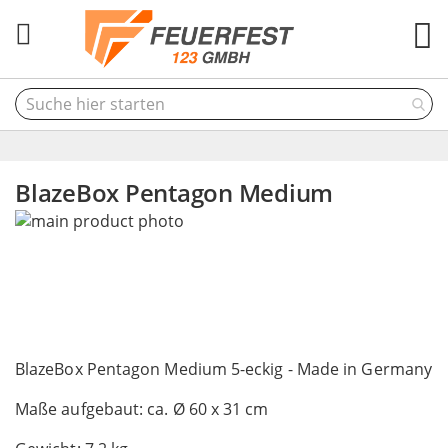
M
BlazeBox Pentagon Medium
Skip
to
the
end
of
the
Skip
images
to
BlazeBox Pentagon Medium 5-eckig - Made in Germany
gallery
the
Maße aufgebaut: ca. Ø 60 x 31 cm
beginning
of