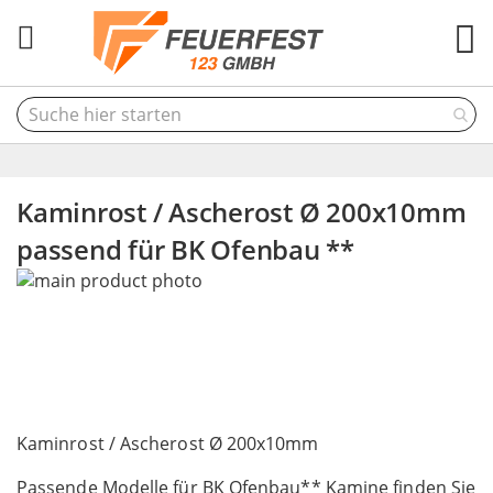
M
Kaminrost / Ascherost Ø 200x10mm
passend für BK Ofenbau **
Skip
to
the
end
of
the
Skip
images
to
Kaminrost / Ascherost Ø 200x10mm
gallery
the
Passende Modelle für BK Ofenbau** Kamine finden Sie
beginning