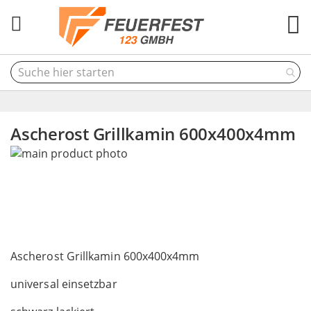
M
Ascherost Grillkamin 600x400x4mm
Skip
to
the
end
of
the
Skip
images
to
Ascherost Grillkamin 600x400x4mm
gallery
the
universal einsetzbar
beginning
of