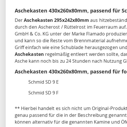
Aschekasten 430x260x80mm, passend für S
Der
Aschekasten 295x242x80mm
aus hitzebeständ
durch den Ascherost / Rüttelrost im Feuerraum auf
GmbH & Co. KG unter der Marke Flamado produziert
und kann so die Reste vom Brennmaterial aufnehm
Griff einfach wie eine Schublade herausgezogen und
Aschekasten
regelmäßig entleert werden sollte, da
Asche kann noch bis zu 24 Stunden nach Nutzung Gl
Aschekasten 430x260x80mm, passend für f
Schmid SD 9 E
Schmid SD 9 F
** Hierbei handelt es sich nicht um Original-Produk
genau passend für die in der Beschreibung genannt
können alternativ für die genannten Kamine und Öf