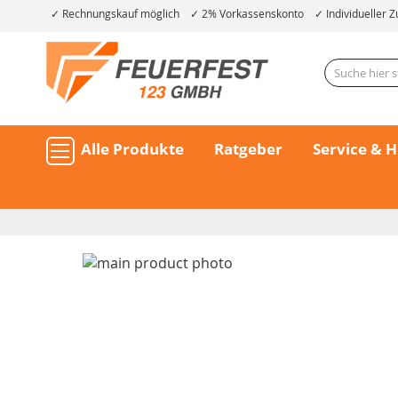
Rechnungskauf möglich
2% Vorkassenskonto
Individueller Z
Alle Produkte
Ratgeber
Service & H
Skip
to
the
end
of
the
Skip
images
to