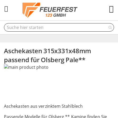
M
Aschekasten 315x331x48mm
passend für Olsberg Pale**
Skip
to
the
end
of
the
Skip
images
to
Aschekasten aus verzinktem Stahlblech
gallery
the
Passende Modelle für Olsberg ** Kamine finden Sie
beginning