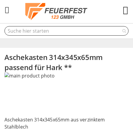
M
Aschekasten 314x345x65mm
passend für Hark **
Skip
to
the
end
of
the
Skip
images
to
Aschekasten 314x345x65mm aus verzinktem
gallery
the
Stahlblech
beginning