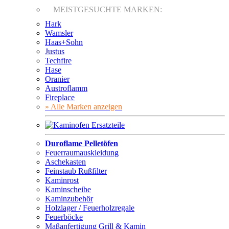
MEISTGESUCHTE MARKEN:
Hark
Wamsler
Haas+Sohn
Justus
Techfire
Hase
Oranier
Austroflamm
Fireplace
» Alle Marken anzeigen
Duroflame Pelletöfen
Feuerraumauskleidung
Aschekasten
Feinstaub Rußfilter
Kaminrost
Kaminscheibe
Kaminzubehör
Holzlager / Feuerholzregale
Feuerböcke
Maßanfertigung Grill & Kamin