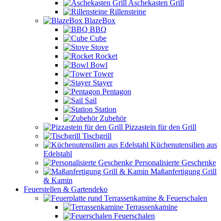
Aschekasten Grill
Rillensteine
BlazeBox
BBQ
Cube
Stove
Rocket
Bowl
Tower
Stayer
Pentagon
Sail
Station
Zubehör
Pizzastein für den Grill
Tischgrill
Küchenutensilien aus
Edelstahl
Personalisierte Geschenke
Maßanfertigung Grill
& Kamin
Feuerstellen & Gartendeko
Terrassenkamine & Feuerschalen
Terrassenkamine
Feuerschalen