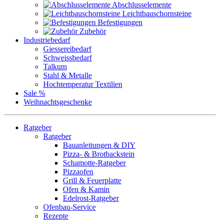
Abschlusselemente
Leichtbauschornsteine
Befestigungen
Zubehör
Industriebedarf
Giessereibedarf
Schweissbedarf
Talkum
Stahl & Metalle
Hochtemperatur Textilien
Sale %
Weihnachtsgeschenke
Ratgeber
Ratgeber
Bauanleitungen & DIY
Pizza- & Brotbackstein
Schamotte-Ratgeber
Pizzaofen
Grill & Feuerplatte
Ofen & Kamin
Edelrost-Ratgeber
Ofenbau-Service
Rezepte