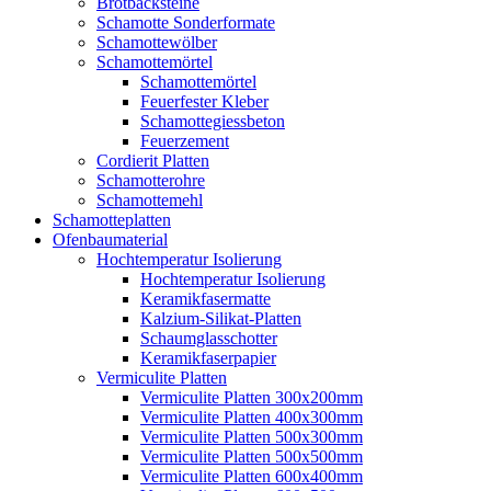
Brotbacksteine
Schamotte Sonderformate
Schamottewölber
Schamottemörtel
Schamottemörtel
Feuerfester Kleber
Schamottegiessbeton
Feuerzement
Cordierit Platten
Schamotterohre
Schamottemehl
Schamotteplatten
Ofenbaumaterial
Hochtemperatur Isolierung
Hochtemperatur Isolierung
Keramikfasermatte
Kalzium-Silikat-Platten
Schaumglasschotter
Keramikfaserpapier
Vermiculite Platten
Vermiculite Platten 300x200mm
Vermiculite Platten 400x300mm
Vermiculite Platten 500x300mm
Vermiculite Platten 500x500mm
Vermiculite Platten 600x400mm