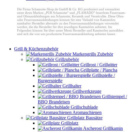
Die Firma Schamotte-Shop.de GmbH & Co. KG produziert und vermarktet
unter ihren Marken „PUR Schamotte“ und „FLAMADO“ feuerfeste Feuerraum-
und Ofenauskleidungen aus Schamotte, Keramik und Vermiculite. Diese Ofen-
oder Feuerraumauskleidungen können für eine Vielzahl von Kaminöfen
namhafter Hersteller alternativ zu den Feuerraumauskleidungen verwendet
werden, die die Hersteller für ihre jeweiligen Kaminöfen anbieten. Im
Folgenden können Sie über unser Menü Hersteller und Kaminofen auswählen
und sich die von uns produzierte Feuerraumauskleidung anbieten lassen.
Grill & Küchenzubehör
Markengrills Zubehör
Grillzubehör
Grillrost / Grillgitter
Grillplatte / Plancha
Grillspieße /
Burgerspieße
Grillhalter
Grillwerkzeuge
Grillstempel /
BBQ Brandeisen
Grillschublade
Aromaschienen
Grillplatz Bausätze
Grillplatz
Ascherost Grillkamin