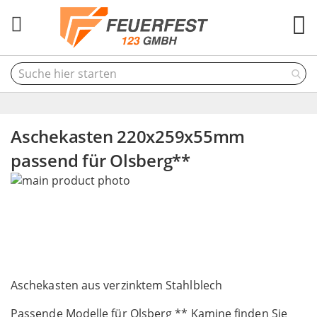
M
Aschekasten 220x259x55mm
passend für Olsberg**
Skip
to
the
end
of
the
Skip
images
to
Aschekasten aus verzinktem Stahlblech
gallery
the
Passende Modelle für Olsberg ** Kamine finden Sie
beginning