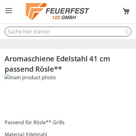
M
Aromaschiene Edelstahl 41 cm
passend Rösle**
Skip
to
the
end
of
the
Skip
images
to
Passend für Rösle** Grills
gallery
the
Material: Edelstahl
beginning